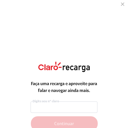
×
Recarregue e ganhe
bônus
Faça uma recarga e aproveite para
Escolha o valor da sua recarga e aproveite
falar e navegar ainda mais.
bônus exclusivos!
Digite seu nº claro
20
25
R$
R$
+1GB de bônus
Recarregar
Recarregar
Continuar