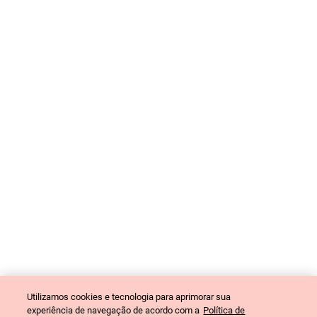
Eu quero
APP CLARO RECARGA
RECARREGUE TAMBÉM
WhatsApp
(11) 99991-
Minha Claro
Telefone *555
0621
SMS *555
USSD *555#
Utilizamos cookies e tecnologia para aprimorar sua
experiência de navegação de acordo com a
Política de